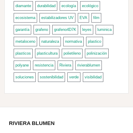
diamante
durabilidad
ecología
ecológico
ecosistema
estabilizadores UV
EVA
film
garantía
grafeno
grafeno4D7K
leyes
luminica
metaloceno
naturaleza
normativa
plastico
plasticos
plasticultura
polietileno
polinización
polyane
resistencia
Riviera
rivierablumen
soluciones
sostenibilidad
verde
visibilidad
RIVIERA BLUMEN