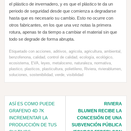
el plástico de invernadero, y es que el plástico te da un
periodo de seguridad desde que comienza a degradarse
hasta que es necesario su cambio. Esto no ocurre con
otros fabricantes, en los que una vez notas la primera
rotura, apenas te da tiempo a cambiar el material sin que
todo se degrade de forma abrupta.
Etiquetado con
acciones
,
aditivos
,
agricola
,
agricultura
,
ambiental
,
benzofenona
,
calidad
,
control de calidad
,
ecología
,
ecológico
,
ecosistema
,
EVA
,
leyes
,
metaloceno
,
naturaleza
,
normativa
,
plastico
,
plasticos
,
plasticultura
,
polietileno
,
Riviera
,
rivierablumen
,
soluciones
,
sostenibilidad
,
verde
,
visibilidad
Navegación
ASÍ ES COMO PUEDE
RIVIERA
de
GRAFENO 4D 7K
BLUMEN RECIBE LA
entradas
INCREMENTAR LA
CONCESIÓN DE UNA
PRODUCCIÓN DE TUS
SUBVENCIÓN PÚBLICA