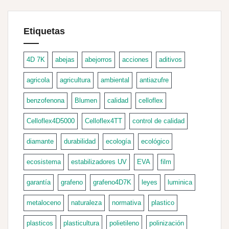
Etiquetas
4D 7K
abejas
abejorros
acciones
aditivos
agricola
agricultura
ambiental
antiazufre
benzofenona
Blumen
calidad
celloflex
Celloflex4D5000
Celloflex4TT
control de calidad
diamante
durabilidad
ecología
ecológico
ecosistema
estabilizadores UV
EVA
film
garantía
grafeno
grafeno4D7K
leyes
luminica
metaloceno
naturaleza
normativa
plastico
plasticos
plasticultura
polietileno
polinización