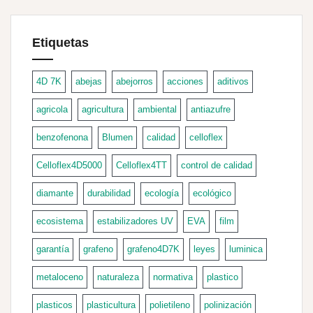
Etiquetas
4D 7K
abejas
abejorros
acciones
aditivos
agricola
agricultura
ambiental
antiazufre
benzofenona
Blumen
calidad
celloflex
Celloflex4D5000
Celloflex4TT
control de calidad
diamante
durabilidad
ecología
ecológico
ecosistema
estabilizadores UV
EVA
film
garantía
grafeno
grafeno4D7K
leyes
luminica
metaloceno
naturaleza
normativa
plastico
plasticos
plasticultura
polietileno
polinización